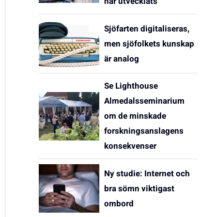
har utvecklats
Sjöfarten digitaliseras,
men sjöfolkets kunskap
är analog
Se Lighthouse
Almedalsseminarium
om de minskade
forskningsanslagens
konsekvenser
Ny studie: Internet och
bra sömn viktigast
ombord