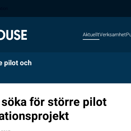
ation
Aktuellt
Verksamhet
Pu
e pilot och
söka för större pilot
tionsprojekt