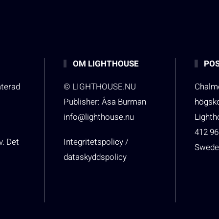
OM LIGHTHOUSE
POS
aterad
© LIGHTHOUSE.NU
Chalme
Publisher: Åsa Burman
högsk
info@lighthouse.nu
Light
412 96
v. Det
Integritetspolicy /
Swede
dataskyddspolicy