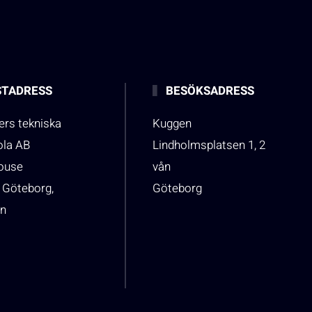
TADRESS
BESÖKSADRESS
rs tekniska
Kuggen
ola AB
Lindholmsplatsen 1, 2
house
vån
 Göteborg,
Göteborg
n