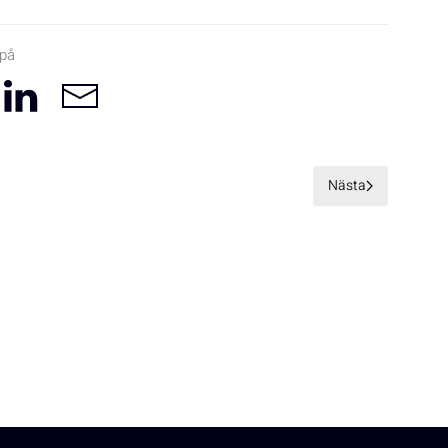
 på
Nästa