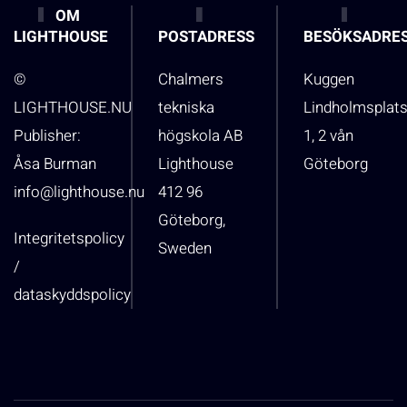
OM
LIGHTHOUSE
POSTADRESS
BESÖKSADRE
©
Chalmers
Kuggen
LIGHTHOUSE.NU
tekniska
Lindholmsplat
Publisher:
högskola AB
1, 2 vån
Åsa Burman
Lighthouse
Göteborg
info@lighthouse.nu
412 96
Göteborg,
Integritetspolicy
Sweden
/
dataskyddspolicy