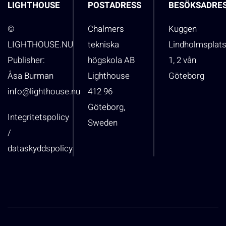
LIGHTHOUSE
POSTADRESS
BESÖKSADRE
©
Chalmers
Kuggen
LIGHTHOUSE.NU
tekniska
Lindholmsplat
Publisher:
högskola AB
1, 2 vån
Åsa Burman
Lighthouse
Göteborg
info@lighthouse.nu
412 96
Göteborg,
Integritetspolicy
Sweden
/
dataskyddspolicy