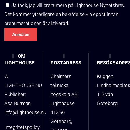
Ja tack, jag vill prenumera på Lighthouse Nyhetsbrev.
Det kommer ytterligare en bekräfelse via epost innan
prenumerationen är aktiverad.
OM
LIGHTHOUSE
POSTADRESS
BESÖKSADRE
©
Chalmers
Kuggen
LIGHTHOUSE.NU
tekniska
Lindholmsplat
Publisher:
högskola AB
1, 2 vån
Åsa Burman
Lighthouse
Göteborg
info@lighthouse.nu
412 96
Göteborg,
Integritetspolicy