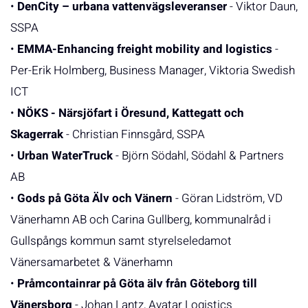
•
DenCity – urbana vattenvägsleveranser
- Viktor Daun,
SSPA
•
EMMA-Enhancing freight mobility and logistics
-
Per-Erik Holmberg, Business Manager, Viktoria Swedish
ICT
•
NÖKS - Närsjöfart i Öresund, Kattegatt och
Skagerrak
- Christian Finnsgård, SSPA
•
Urban WaterTruck
- Björn Södahl, Södahl & Partners
AB
•
Gods på Göta Älv och Vänern
- Göran Lidström, VD
Vänerhamn AB och Carina Gullberg, kommunalråd i
Gullspångs kommun samt styrelseledamot
Vänersamarbetet & Vänerhamn
•
Pråmcontainrar på Göta älv från Göteborg till
Vänersborg
- Johan Lantz, Avatar Logistics