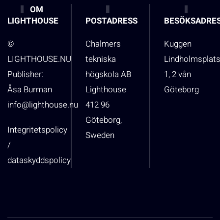
OM
LIGHTHOUSE
POSTADRESS
BESÖKSADRE
©
Chalmers
Kuggen
LIGHTHOUSE.NU
tekniska
Lindholmsplat
Publisher:
högskola AB
1, 2 vån
Åsa Burman
Lighthouse
Göteborg
info@lighthouse.nu
412 96
Göteborg,
Integritetspolicy
Sweden
/
dataskyddspolicy