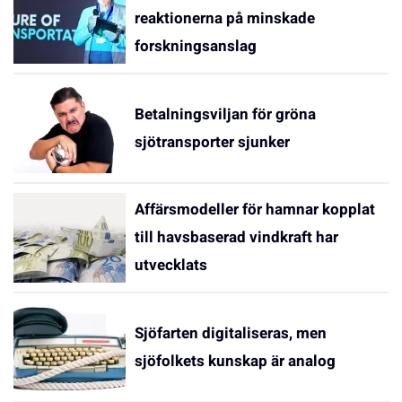
reaktionerna på minskade
forskningsanslag
Betalningsviljan för gröna
sjötransporter sjunker
Affärsmodeller för hamnar kopplat
till havsbaserad vindkraft har
utvecklats
Sjöfarten digitaliseras, men
sjöfolkets kunskap är analog