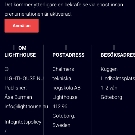
Det kommer ytterligare en bekräfelse via epost innan
prenumerationen är aktiverad.
OM
LIGHTHOUSE
POSTADRESS
BESÖKSADRE
©
Chalmers
Kuggen
LIGHTHOUSE.NU
tekniska
Lindholmsplat
Publisher:
högskola AB
1, 2 vån
Åsa Burman
Lighthouse
Göteborg
info@lighthouse.nu
412 96
Göteborg,
Integritetspolicy
Sweden
/