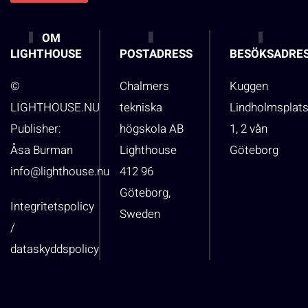
OM
LIGHTHOUSE
POSTADRESS
BESÖKSADRE
©
Chalmers
Kuggen
LIGHTHOUSE.NU
tekniska
Lindholmsplat
Publisher:
högskola AB
1, 2 vån
Åsa Burman
Lighthouse
Göteborg
info@lighthouse.nu
412 96
Göteborg,
Integritetspolicy
Sweden
/
dataskyddspolicy