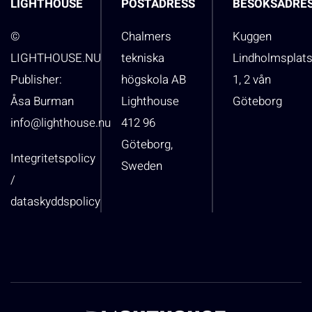
LIGHTHOUSE
POSTADRESS
BESÖKSADRE
©
Chalmers
Kuggen
LIGHTHOUSE.NU
tekniska
Lindholmsplat
Publisher:
högskola AB
1, 2 vån
Åsa Burman
Lighthouse
Göteborg
info@lighthouse.nu
412 96
Göteborg,
Integritetspolicy
Sweden
/
dataskyddspolicy