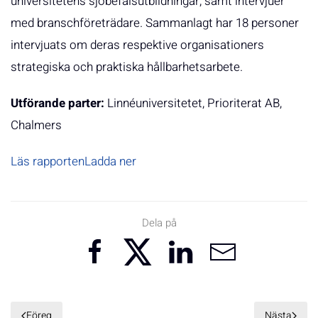
universitetens sjöbefälsutbildningar; samt intervjuer
med branschföreträdare. Sammanlagt har 18 personer
intervjuats om deras respektive organisationers
strategiska och praktiska hållbarhetsarbete.
Utförande parter:
Linnéuniversitetet, Prioriterat AB,
Chalmers
Läs rapporten
Ladda ner
Dela på
Föreg
Nästa