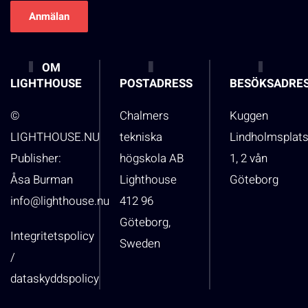
OM
LIGHTHOUSE
POSTADRESS
BESÖKSADRE
©
Chalmers
Kuggen
LIGHTHOUSE.NU
tekniska
Lindholmsplat
Publisher:
högskola AB
1, 2 vån
Åsa Burman
Lighthouse
Göteborg
info@lighthouse.nu
412 96
Göteborg,
Integritetspolicy
Sweden
/
dataskyddspolicy