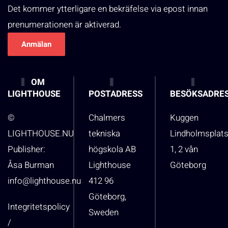
Det kommer ytterligare en bekräfelse via epost innan
prenumerationen är aktiverad.
OM
LIGHTHOUSE
POSTADRESS
BESÖKSADRE
©
Chalmers
Kuggen
LIGHTHOUSE.NU
tekniska
Lindholmsplat
Publisher:
högskola AB
1, 2 vån
Åsa Burman
Lighthouse
Göteborg
info@lighthouse.nu
412 96
Göteborg,
Integritetspolicy
Sweden
/