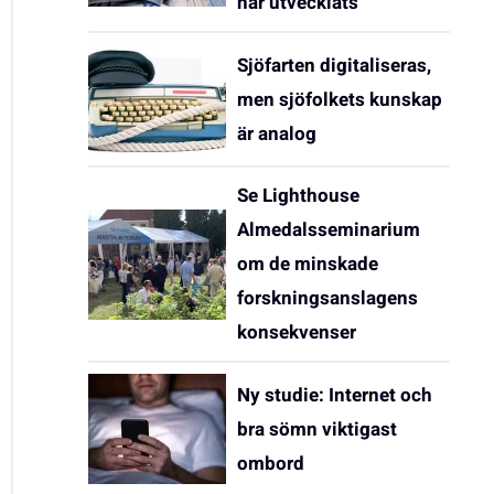
har utvecklats
Sjöfarten digitaliseras,
men sjöfolkets kunskap
är analog
Se Lighthouse
Almedalsseminarium
om de minskade
forskningsanslagens
konsekvenser
Ny studie: Internet och
bra sömn viktigast
ombord