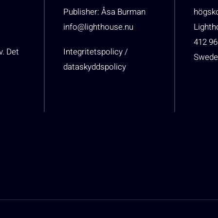
Publisher: Åsa Burman
högsk
info@lighthouse.nu
Light
412 96
v. Det
Integritetspolicy /
Swede
dataskyddspolicy