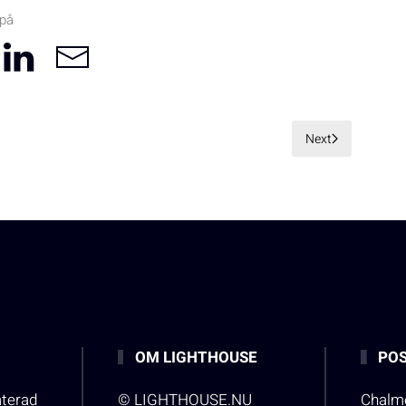
 på
Next
OM LIGHTHOUSE
POS
aterad
© LIGHTHOUSE.NU
Chalme