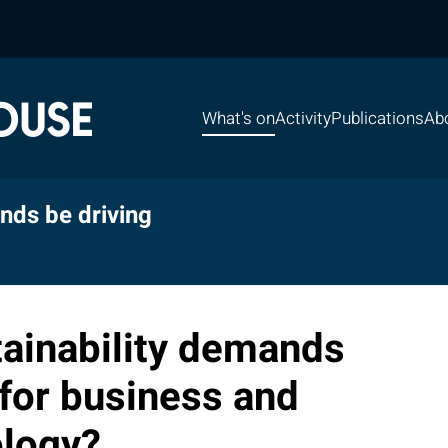
What's on
Activity
Publications
Ab
nds be driving
ainability demands
 for business and
ology?