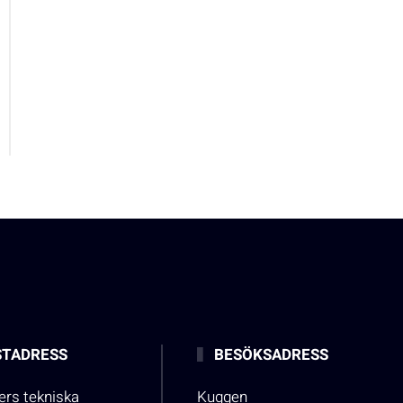
TADRESS
BESÖKSADRESS
rs tekniska
Kuggen