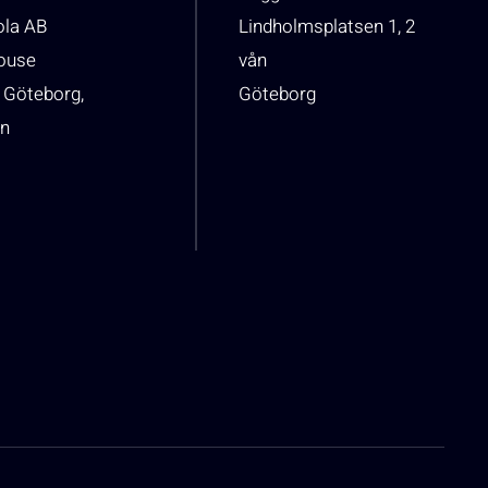
ola AB
Lindholmsplatsen 1, 2
house
vån
 Göteborg,
Göteborg
n