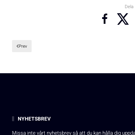
Dela
Prev
NYHETSBREV
Missa inte vårt nyhetsbrev så att du kan hålla dig uppd