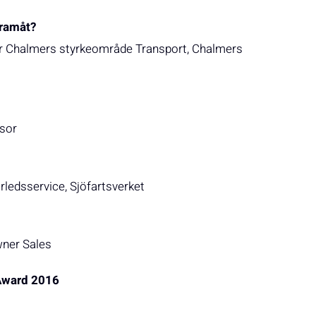
framåt?
för Chalmers styrkeområde Transport, Chalmers
isor
ledsservice, Sjöfartsverket
wner Sales
 Award 2016