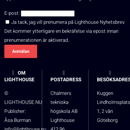
E-post:
Ja tack, jag vill prenumera på Lighthouse Nyhetsbrev.
Det kommer ytterligare en bekräfelse via epost innan
prenumerationen är aktiverad.
OM
LIGHTHOUSE
POSTADRESS
BESÖKSADRE
©
Chalmers
Kuggen
LIGHTHOUSE.NU
tekniska
Lindholmsplat
Publisher:
högskola AB
1, 2 vån
Åsa Burman
Lighthouse
Göteborg
info@lighthouse.nu
412 96