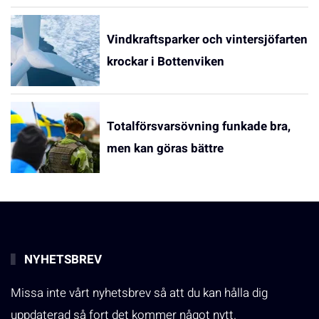
Vindkraftsparker och vintersjöfarten
krockar i Bottenviken
Totalförsvarsövning funkade bra,
men kan göras bättre
NYHETSBREV
Missa inte vårt nyhetsbrev så att du kan hålla dig
uppdaterad så fort det kommer något nytt.