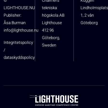
©
Chalmers
Kuggen
LIGHTHOUSE.NU
tekniska
Lindholmsplat
Publisher:
högskola AB
1, 2 vån
Åsa Burman
Lighthouse
Göteborg
info@lighthouse.nu
412 96
Göteborg,
Integritetspolicy
Sweden
/
dataskyddspolicy