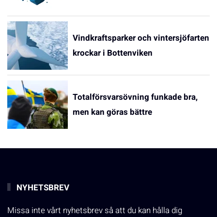
Vindkraftsparker och vintersjöfarten
krockar i Bottenviken
Totalförsvarsövning funkade bra,
men kan göras bättre
NYHETSBREV
Missa inte vårt nyhetsbrev så att du kan hålla dig