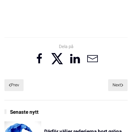
Dela på
Prev
Next
Senaste nytt
Därför väljer rederierna bort gröna