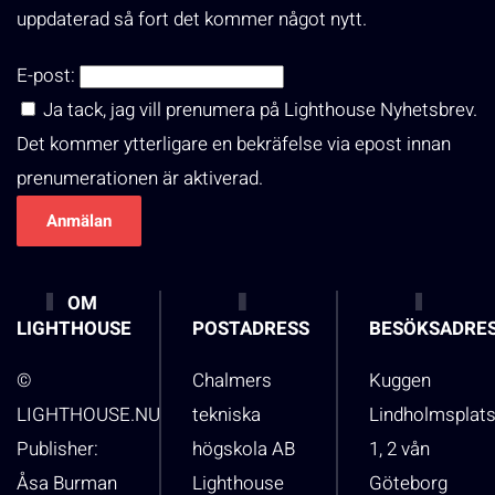
uppdaterad så fort det kommer något nytt.
E-post:
Ja tack, jag vill prenumera på Lighthouse Nyhetsbrev.
Det kommer ytterligare en bekräfelse via epost innan
prenumerationen är aktiverad.
OM
LIGHTHOUSE
POSTADRESS
BESÖKSADRE
©
Chalmers
Kuggen
LIGHTHOUSE.NU
tekniska
Lindholmsplat
Publisher:
högskola AB
1, 2 vån
Åsa Burman
Lighthouse
Göteborg