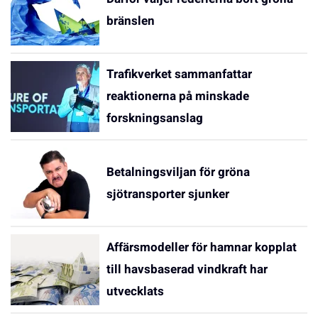
bränslen
Trafikverket sammanfattar
reaktionerna på minskade
forskningsanslag
Betalningsviljan för gröna
sjötransporter sjunker
Affärsmodeller för hamnar kopplat
till havsbaserad vindkraft har
utvecklats