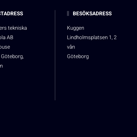
TADRESS
BESÖKSADRESS
rs tekniska
Kuggen
ola AB
Lindholmsplatsen 1, 2
house
vån
 Göteborg,
Göteborg
n