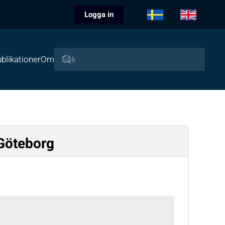
Logga in
blikationer
Om
 Göteborg