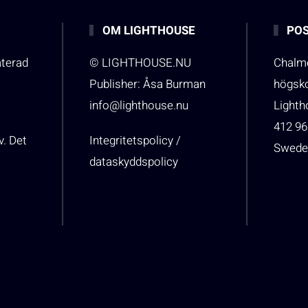
OM LIGHTHOUSE
POS
aterad
© LIGHTHOUSE.NU
Chalme
Publisher: Åsa Burman
högsk
info@lighthouse.nu
Light
412 96
v. Det
Integritetspolicy /
Swede
dataskyddspolicy