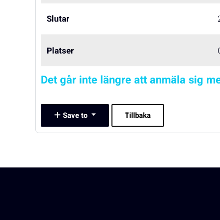
Slutar
Platser
Det går inte längre att anmäla sig me
Save to
Tillbaka