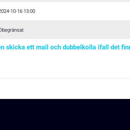
2024-10-16 13:00
Obegränsat
n skicka ett mail och dubbelkolla ifall det fi