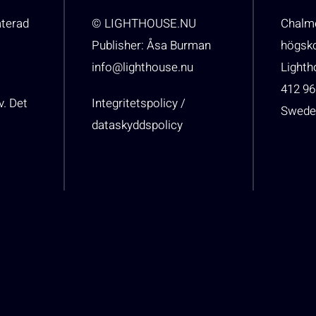
aterad
© LIGHTHOUSE.NU
Chalme
Publisher: Åsa Burman
högsk
info@lighthouse.nu
Light
412 96
v. Det
Integritetspolicy /
Swede
dataskyddspolicy