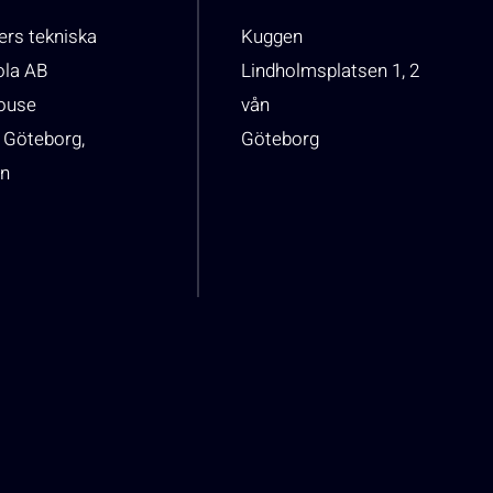
rs tekniska
Kuggen
ola AB
Lindholmsplatsen 1, 2
house
vån
 Göteborg,
Göteborg
n