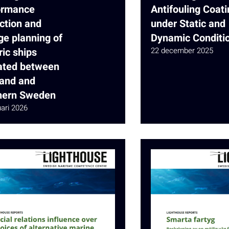
ormance
Antifouling Coat
ction and
under Static and
ge planning of
Dynamic Conditi
ric ships
22 december 2025
ated between
land and
hern Sweden
uari 2026