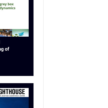
d
ng of