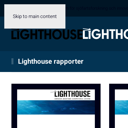
Sveriges samverkansplattform för sjöfartsforskning och innov
Skip to main content
Lighthouse rapporter