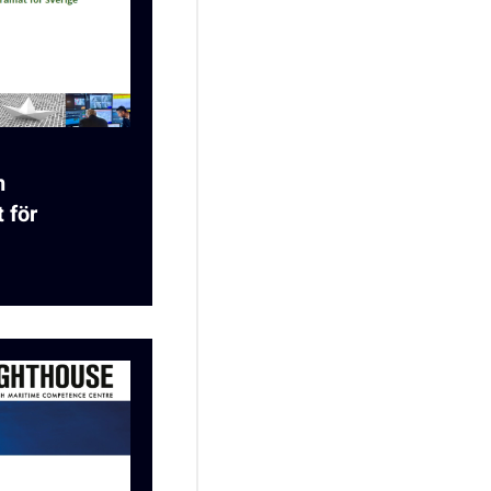
n
 för