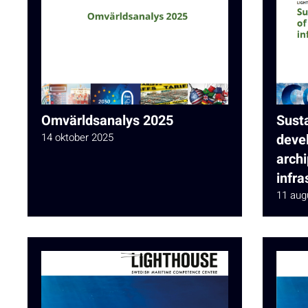
Omvärldsanalys 2025
Sust
14 oktober 2025
deve
archi
infra
11 aug