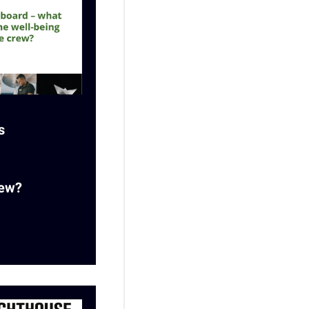
s
rew?