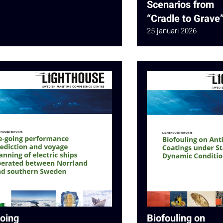
Scenarios from
“Cradle to Grave
25 januari 2026
going
Biofouling on