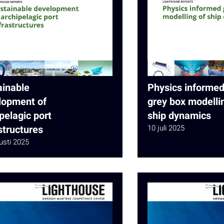
ainable
Physics informe
lopment of
grey box modelli
pelagic port
ship dynamics
structures
10 juli 2025
usti 2025