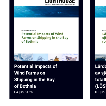
Potential Impacts of
Lärd
Wind Farms on
av sj
Shipping in the Bay
total
of Bothnia
(LÖS
04 juni 2026
01 juni