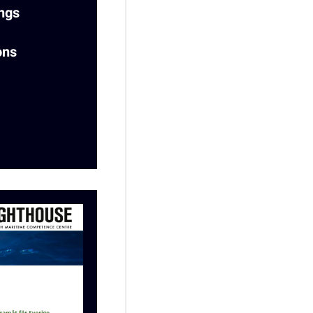
ings
ons