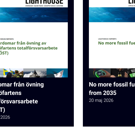
omar från övning
No more fossil fu
öfartens
from 2035
försvarsarbete
20 maj 2026
T)
 2026