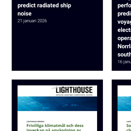
predict radiated ship
perf
noise
predi
21 januari 2026
voya
elect
oper
Norr
sout
16 jan