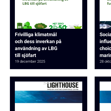
Frivilliga klimatmål
Socia
och dess inverkan på
influ
användning av LBG
choic
till sjöfart
marin
19 december 2025
28 okt