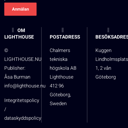
OM
LIGHTHOUSE
POSTADRESS
BESÖKSADRE
©
Chalmers
Kuggen
LIGHTHOUSE.NU
tekniska
Lindholmsplat
Publisher:
högskola AB
1, 2 vån
Åsa Burman
Lighthouse
Göteborg
info@lighthouse.nu
412 96
Göteborg,
Integritetspolicy
Sweden
/
dataskyddspolicy