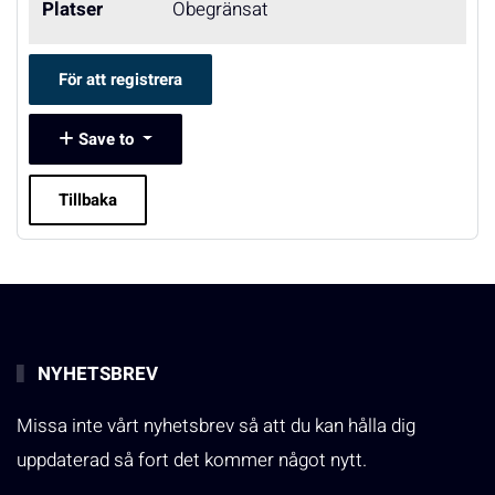
Platser
Obegränsat
För att registrera
Save to
Tillbaka
NYHETSBREV
Missa inte vårt nyhetsbrev så att du kan hålla dig
uppdaterad så fort det kommer något nytt.