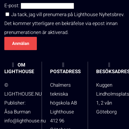
E-post:
Ja tack, jag vill prenumera på Lighthouse Nyhetsbrev.
Det kommer ytterligare en bekräfelse via epost innan
prenumerationen är aktiverad.
OM
LIGHTHOUSE
POSTADRESS
BESÖKSADRE
©
Chalmers
Kuggen
LIGHTHOUSE.NU
tekniska
Lindholmsplat
Publisher:
högskola AB
1, 2 vån
Åsa Burman
Lighthouse
Göteborg
info@lighthouse.nu
412 96