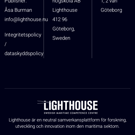
Publisher:
högskola AB
1, 2 vån
Åsa Burman
Lighthouse
Göteborg
info@lighthouse.nu
412 96
Göteborg,
Integritetspolicy
Sweden
/
dataskyddspolicy
Lighthouse är en neutral samverkansplattform för forskning,
utveckling och innovation inom den maritima sektorn.