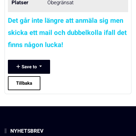
Platser
Obegränsat
Det går inte längre att anmäla sig men
skicka ett mail och dubbelkolla ifall det
finns någon lucka!
Save to
Tillbaka
NYHETSBREV