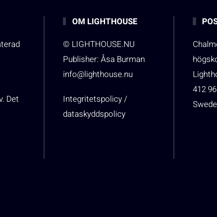
OM LIGHTHOUSE
POS
aterad
© LIGHTHOUSE.NU
Chalme
Publisher: Åsa Burman
högsk
info@lighthouse.nu
Light
412 96
v. Det
Integritetspolicy /
Swede
dataskyddspolicy