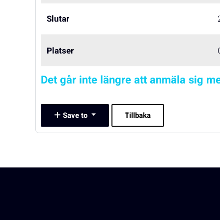
Slutar
Platser
Det går inte längre att anmäla sig me
Save to
Tillbaka