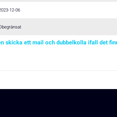
2023-12-06
Obegränsat
n skicka ett mail och dubbelkolla ifall det fi