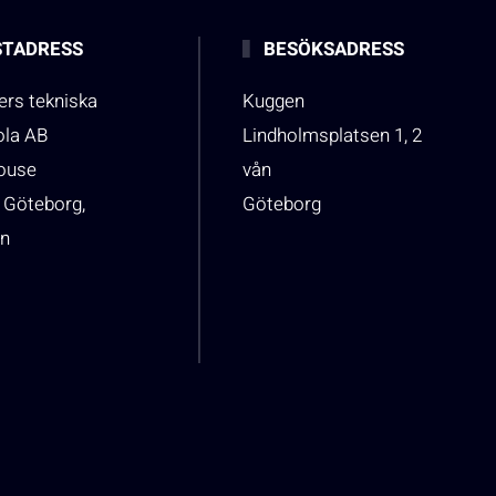
TADRESS
BESÖKSADRESS
rs tekniska
Kuggen
ola AB
Lindholmsplatsen 1, 2
house
vån
 Göteborg,
Göteborg
n