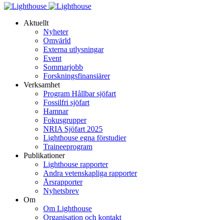
Aktuellt
Nyheter
Omvärld
Externa utlysningar
Event
Sommarjobb
Forskningsfinansiärer
Verksamhet
Program Hållbar sjöfart
Fossilfri sjöfart
Hamnar
Fokusgrupper
NRIA Sjöfart 2025
Lighthouse egna förstudier
Traineeprogram
Publikationer
Lighthouse rapporter
Andra vetenskapliga rapporter
Årsrapporter
Nyhetsbrev
Om
Om Lighthouse
Organisation och kontakt