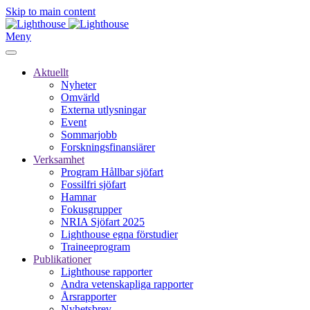
Skip to main content
Meny
Aktuellt
Nyheter
Omvärld
Externa utlysningar
Event
Sommarjobb
Forskningsfinansiärer
Verksamhet
Program Hållbar sjöfart
Fossilfri sjöfart
Hamnar
Fokusgrupper
NRIA Sjöfart 2025
Lighthouse egna förstudier
Traineeprogram
Publikationer
Lighthouse rapporter
Andra vetenskapliga rapporter
Årsrapporter
Nyhetsbrev