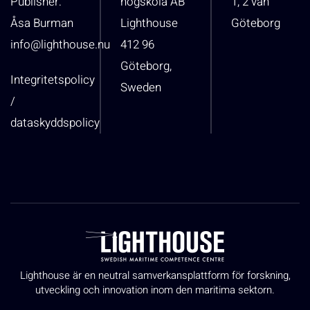
Publisher:
högskola AB
1, 2 vån
Åsa Burman
Lighthouse
Göteborg
info@lighthouse.nu
412 96
Göteborg,
Integritetspolicy
Sweden
/
dataskyddspolicy
Lighthouse är en neutral samverkansplattform för forskning,
utveckling och innovation inom den maritima sektorn.