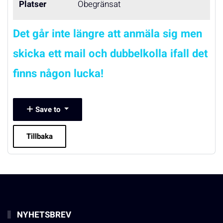
Platser
Obegränsat
Det går inte längre att anmäla sig men
skicka ett mail och dubbelkolla ifall det
finns någon lucka!
Save to
Tillbaka
NYHETSBREV