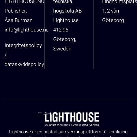
LIGHTHOUSE.NU
tekniska
Lindholmsplat
Publisher:
högskola AB
1, 2 vån
Åsa Burman
Lighthouse
Göteborg
info@lighthouse.nu
412 96
Göteborg,
Integritetspolicy
Sweden
/
dataskyddspolicy
Lighthouse är en neutral samverkansplattform för forskning,