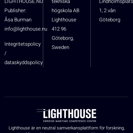
LIGHTHOUSE.NU
tekniska
Lindholmsplat
Publisher:
högskola AB
1, 2 vån
Åsa Burman
Lighthouse
Göteborg
info@lighthouse.nu
412 96
Göteborg,
Integritetspolicy
Sweden
/
dataskyddspolicy
Lighthouse är en neutral samverkansplattform för forskning,