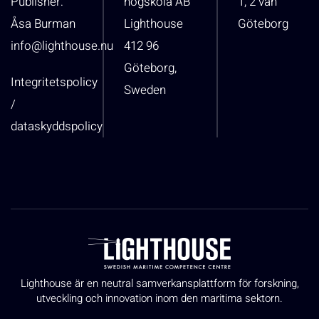
Publisher:
högskola AB
1, 2 vån
Åsa Burman
Lighthouse
Göteborg
info@lighthouse.nu
412 96
Göteborg,
Integritetspolicy
Sweden
/
dataskyddspolicy
Lighthouse är en neutral samverkansplattform för forskning,
utveckling och innovation inom den maritima sektorn.