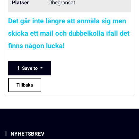
Platser
Obegränsat
Det går inte längre att anmäla sig men
skicka ett mail och dubbelkolla ifall det
finns någon lucka!
Save to
Tillbaka
NYHETSBREV