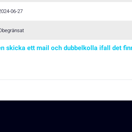
2024-06-27
Obegränsat
n skicka ett mail och dubbelkolla ifall det fi