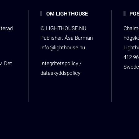
OM LIGHTHOUSE
POS
aterad
© LIGHTHOUSE.NU
Chalme
Publisher: Åsa Burman
högsk
info@lighthouse.nu
Light
412 96
v. Det
Integritetspolicy /
Swede
dataskyddspolicy