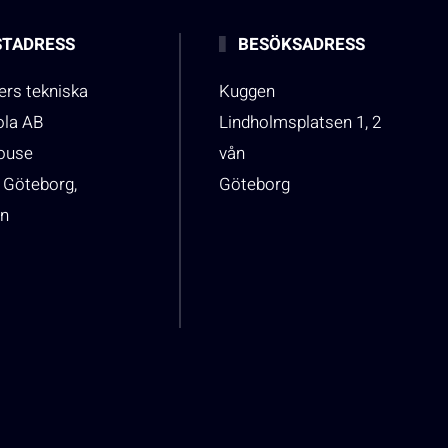
TADRESS
BESÖKSADRESS
rs tekniska
Kuggen
ola AB
Lindholmsplatsen 1, 2
house
vån
 Göteborg,
Göteborg
n