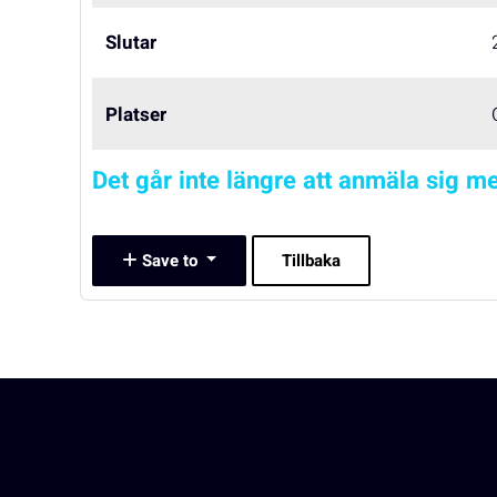
Slutar
Platser
Det går inte längre att anmäla sig me
Save to
Tillbaka