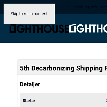
Sveriges samverkansplattform för sjöfartsforskning och innov
Skip to main content
5th Decarbonizing Shipping
Detaljer
Startar