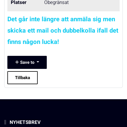
Platser
Obegränsat
Det går inte längre att anmäla sig men
skicka ett mail och dubbelkolla ifall det
finns någon lucka!
Save to
Tillbaka
NYHETSBREV