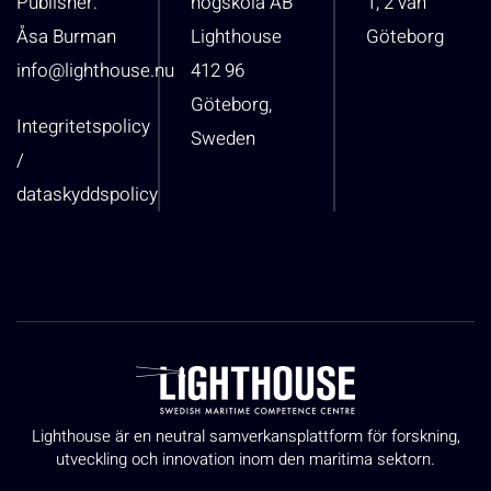
Publisher:
högskola AB
1, 2 vån
Åsa Burman
Lighthouse
Göteborg
info@lighthouse.nu
412 96
Göteborg,
Integritetspolicy
Sweden
/
dataskyddspolicy
Lighthouse är en neutral samverkansplattform för forskning,
utveckling och innovation inom den maritima sektorn.