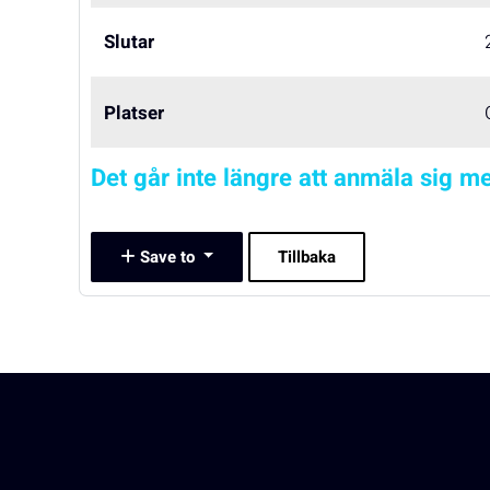
Slutar
Platser
Det går inte längre att anmäla sig me
Save to
Tillbaka