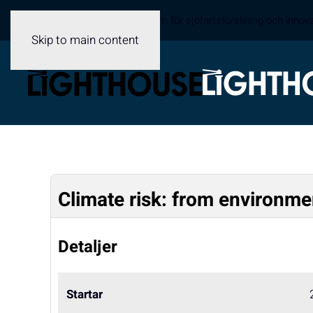
Sveriges samverkansplattform för sjöfartsforskning och innov
Skip to main content
Climate risk: from environmen
Detaljer
Startar