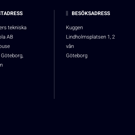
TADRESS
BESÖKSADRESS
rs tekniska
Kuggen
ola AB
Lindholmsplatsen 1, 2
house
vån
 Göteborg,
Göteborg
n