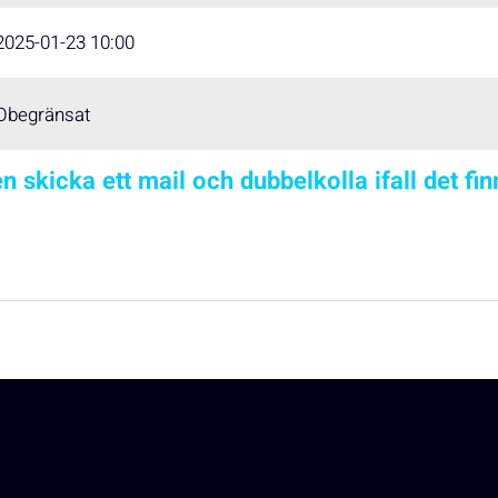
2025-01-23 10:00
Obegränsat
n skicka ett mail och dubbelkolla ifall det fi