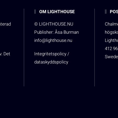
OM LIGHTHOUSE
POS
aterad
© LIGHTHOUSE.NU
Chalme
Publisher: Åsa Burman
högsk
info@lighthouse.nu
Light
412 96
v. Det
Integritetspolicy /
Swede
dataskyddspolicy