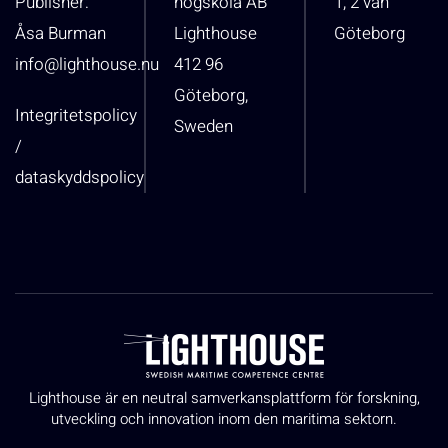
Publisher:
högskola AB
1, 2 vån
Åsa Burman
Lighthouse
Göteborg
info@lighthouse.nu
412 96
Göteborg,
Integritetspolicy
Sweden
/
dataskyddspolicy
Lighthouse är en neutral samverkansplattform för forskning,
utveckling och innovation inom den maritima sektorn.