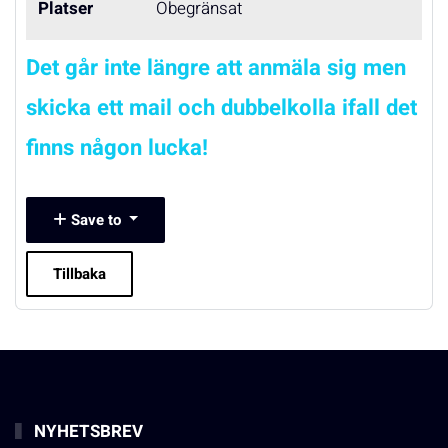
Platser
Obegränsat
Det går inte längre att anmäla sig men
skicka ett mail och dubbelkolla ifall det
finns någon lucka!
Save to
Tillbaka
NYHETSBREV