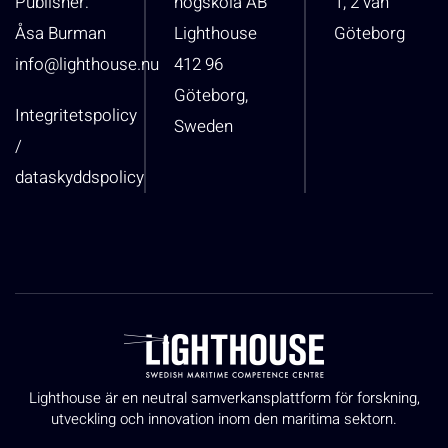
Publisher:
högskola AB
1, 2 vån
Åsa Burman
Lighthouse
Göteborg
info@lighthouse.nu
412 96
Göteborg,
Integritetspolicy
Sweden
/
dataskyddspolicy
Lighthouse är en neutral samverkansplattform för forskning,
utveckling och innovation inom den maritima sektorn.