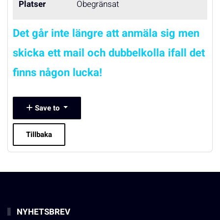
Platser
Obegränsat
Det går inte längre att anmäla sig men
skicka ett mail och dubbelkolla ifall det
finns någon lucka!
Save to
Tillbaka
NYHETSBREV