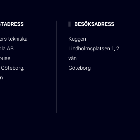
TADRESS
BESÖKSADRESS
rs tekniska
Kuggen
ola AB
Lindholmsplatsen 1, 2
house
vån
 Göteborg,
Göteborg
n