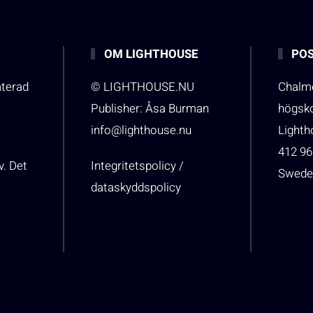
OM LIGHTHOUSE
POS
aterad
© LIGHTHOUSE.NU
Chalme
Publisher: Åsa Burman
högsk
info@lighthouse.nu
Light
412 96
v. Det
Integritetspolicy /
Swede
dataskyddspolicy