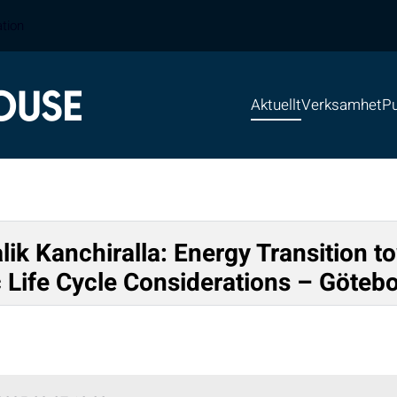
ation
Aktuellt
Verksamhet
Pu
ik Kanchiralla: Energy Transition t
Life Cycle Considerations – Götebo