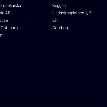
rs tekniska
Kuggen
ola AB
Lindholmsplatsen 1, 2
house
vån
 Göteborg,
Göteborg
n