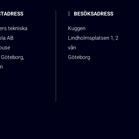
TADRESS
BESÖKSADRESS
rs tekniska
Kuggen
ola AB
Lindholmsplatsen 1, 2
house
vån
 Göteborg,
Göteborg
n