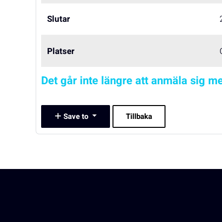
Slutar
Platser
Det går inte längre att anmäla sig me
Save to
Tillbaka