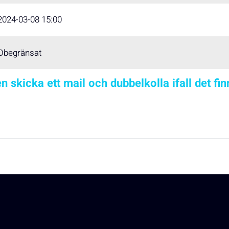
2024-03-08 15:00
Obegränsat
n skicka ett mail och dubbelkolla ifall det fi