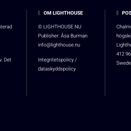
OM LIGHTHOUSE
POS
aterad
© LIGHTHOUSE.NU
Chalme
Publisher: Åsa Burman
högsk
info@lighthouse.nu
Light
412 96
v. Det
Integritetspolicy /
Swede
dataskyddspolicy