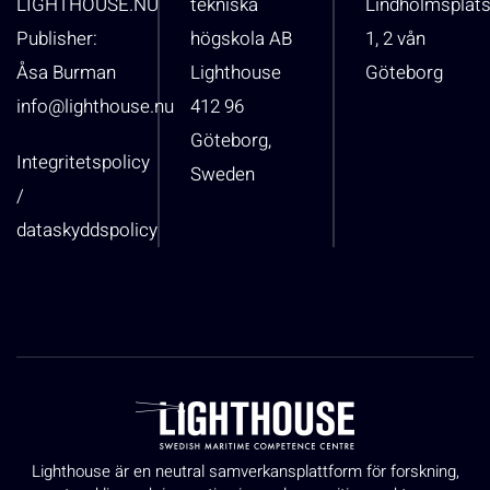
LIGHTHOUSE.NU
tekniska
Lindholmsplat
Publisher:
högskola AB
1, 2 vån
Åsa Burman
Lighthouse
Göteborg
info@lighthouse.nu
412 96
Göteborg,
Integritetspolicy
Sweden
/
dataskyddspolicy
Lighthouse är en neutral samverkansplattform för forskning,