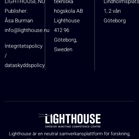
LIGHTHOUSE.NU
tekniska
Lindholmsplat
Publisher:
högskola AB
1, 2 vån
Åsa Burman
Lighthouse
Göteborg
info@lighthouse.nu
412 96
Göteborg,
Integritetspolicy
Sweden
/
dataskyddspolicy
Lighthouse är en neutral samverkansplattform för forskning,