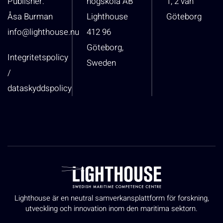
Publisher:
högskola AB
1, 2 vån
Åsa Burman
Lighthouse
Göteborg
info@lighthouse.nu
412 96
Göteborg,
Integritetspolicy
Sweden
/
dataskyddspolicy
Lighthouse är en neutral samverkansplattform för forskning,
utveckling och innovation inom den maritima sektorn.