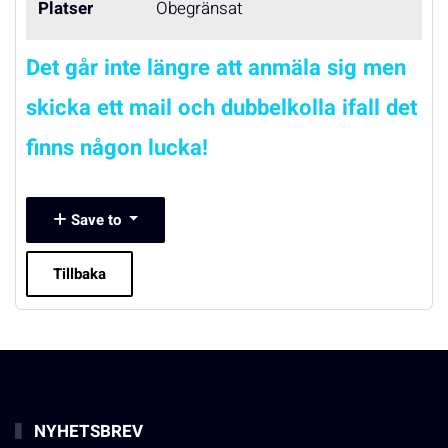
Platser
Obegränsat
Det går inte längre att anmäla sig men
skicka ett mail och dubbelkolla ifall det
finns någon lucka!
Save to
Tillbaka
NYHETSBREV