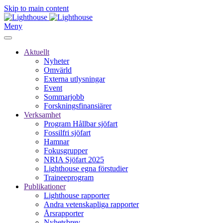
Skip to main content
Meny
Aktuellt
Nyheter
Omvärld
Externa utlysningar
Event
Sommarjobb
Forskningsfinansiärer
Verksamhet
Program Hållbar sjöfart
Fossilfri sjöfart
Hamnar
Fokusgrupper
NRIA Sjöfart 2025
Lighthouse egna förstudier
Traineeprogram
Publikationer
Lighthouse rapporter
Andra vetenskapliga rapporter
Årsrapporter
Nyhetsbrev