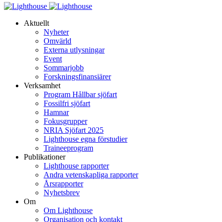
Aktuellt
Nyheter
Omvärld
Externa utlysningar
Event
Sommarjobb
Forskningsfinansiärer
Verksamhet
Program Hållbar sjöfart
Fossilfri sjöfart
Hamnar
Fokusgrupper
NRIA Sjöfart 2025
Lighthouse egna förstudier
Traineeprogram
Publikationer
Lighthouse rapporter
Andra vetenskapliga rapporter
Årsrapporter
Nyhetsbrev
Om
Om Lighthouse
Organisation och kontakt