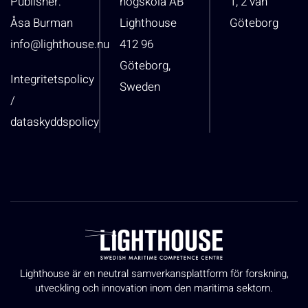
Publisher:
högskola AB
1, 2 vån
Åsa Burman
Lighthouse
Göteborg
info@lighthouse.nu
412 96
Göteborg,
Integritetspolicy
Sweden
/
dataskyddspolicy
Lighthouse är en neutral samverkansplattform för forskning,
utveckling och innovation inom den maritima sektorn.