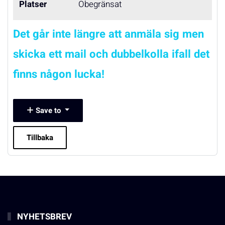
Platser
Obegränsat
Det går inte längre att anmäla sig men
skicka ett mail och dubbelkolla ifall det
finns någon lucka!
Save to
Tillbaka
NYHETSBREV