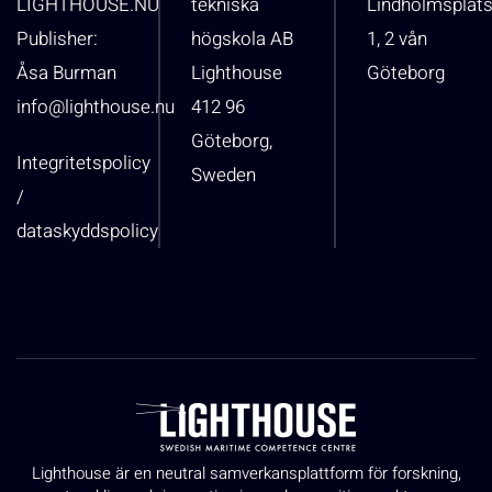
LIGHTHOUSE.NU
tekniska
Lindholmsplat
Publisher:
högskola AB
1, 2 vån
Åsa Burman
Lighthouse
Göteborg
info@lighthouse.nu
412 96
Göteborg,
Integritetspolicy
Sweden
/
dataskyddspolicy
Lighthouse är en neutral samverkansplattform för forskning,