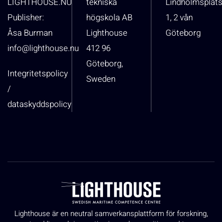
LIGHTHOUSE.NU
tekniska
Lindholmsplat
Publisher:
högskola AB
1, 2 vån
Åsa Burman
Lighthouse
Göteborg
info@lighthouse.nu
412 96
Göteborg,
Integritetspolicy
Sweden
/
dataskyddspolicy
Lighthouse är en neutral samverkansplattform för forskning,