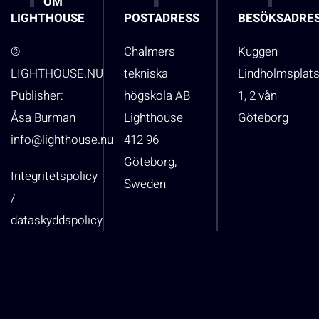
OM
LIGHTHOUSE
POSTADRESS
BESÖKSADRE
©
Chalmers
Kuggen
LIGHTHOUSE.NU
tekniska
Lindholmsplat
Publisher:
högskola AB
1, 2 vån
Åsa Burman
Lighthouse
Göteborg
info@lighthouse.nu
412 96
Göteborg,
Integritetspolicy
Sweden
/
dataskyddspolicy