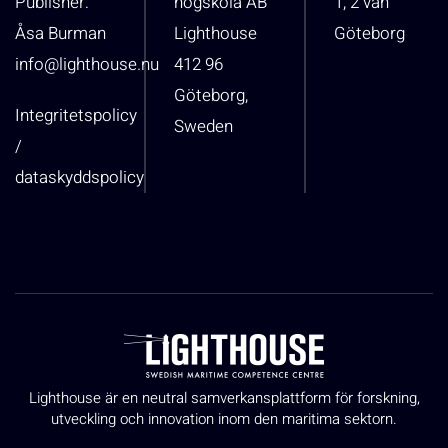
Publisher:
högskola AB
1, 2 vån
Åsa Burman
Lighthouse
Göteborg
info@lighthouse.nu
412 96
Göteborg,
Integritetspolicy
Sweden
/
dataskyddspolicy
Lighthouse är en neutral samverkansplattform för forskning,
utveckling och innovation inom den maritima sektorn.