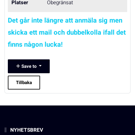
Platser
Obegränsat
Det går inte längre att anmäla sig men
skicka ett mail och dubbelkolla ifall det
finns någon lucka!
Save to
Tillbaka
NYHETSBREV