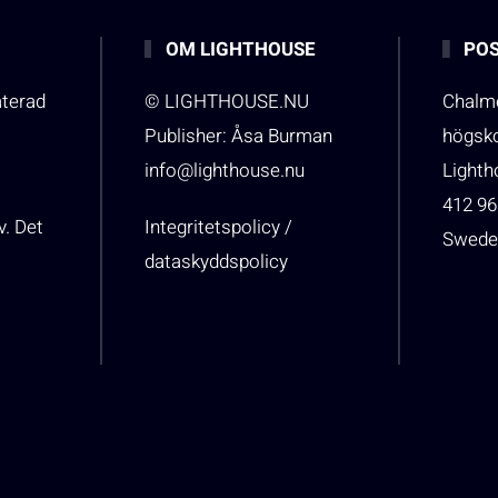
OM LIGHTHOUSE
POS
aterad
© LIGHTHOUSE.NU
Chalme
Publisher: Åsa Burman
högsk
info@lighthouse.nu
Light
412 96
v. Det
Integritetspolicy /
Swede
dataskyddspolicy