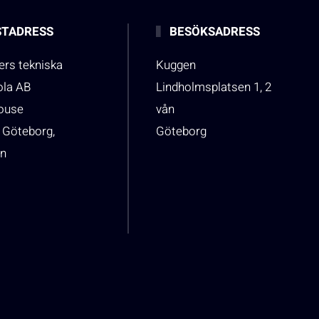
TADRESS
BESÖKSADRESS
rs tekniska
Kuggen
ola AB
Lindholmsplatsen 1, 2
house
vån
 Göteborg,
Göteborg
n