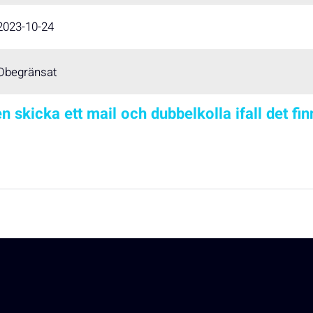
2023-10-24
Obegränsat
n skicka ett mail och dubbelkolla ifall det fi