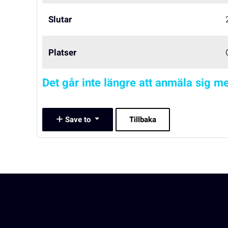
Slutar
Platser
Det går inte längre att anmäla sig me
Save to
Tillbaka