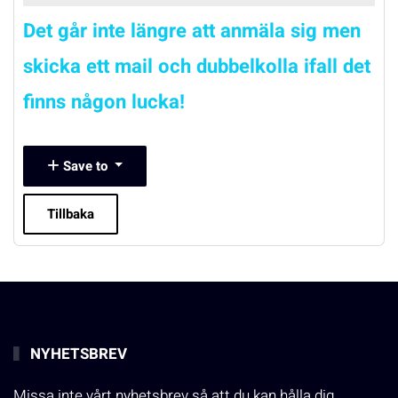
Det går inte längre att anmäla sig men
skicka ett mail och dubbelkolla ifall det
finns någon lucka!
Save to
Tillbaka
NYHETSBREV
Missa inte vårt nyhetsbrev så att du kan hålla dig