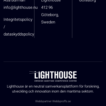
Åsa Burman
Lighthouse
Göteborg
info@lighthouse.nu
412 96
Göteborg,
Integritetspolicy
Sweden
/
dataskyddspolicy
Lighthouse är en neutral samverkansplattform för forskning,
utveckling och innovation inom den maritima sektorn.
Webbpartner
Webbproffs.se