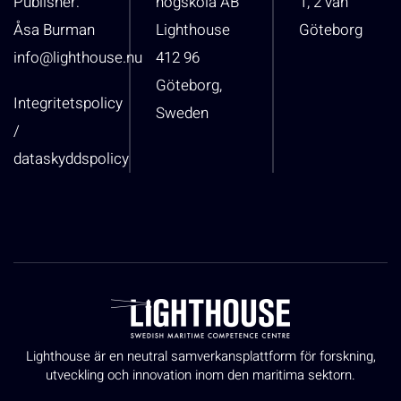
Publisher:
högskola AB
1, 2 vån
Åsa Burman
Lighthouse
Göteborg
info@lighthouse.nu
412 96
Göteborg,
Integritetspolicy
Sweden
/
dataskyddspolicy
Lighthouse är en neutral samverkansplattform för forskning,
utveckling och innovation inom den maritima sektorn.