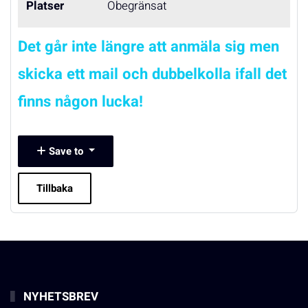
Platser
Obegränsat
Det går inte längre att anmäla sig men
skicka ett mail och dubbelkolla ifall det
finns någon lucka!
Save to
Tillbaka
NYHETSBREV