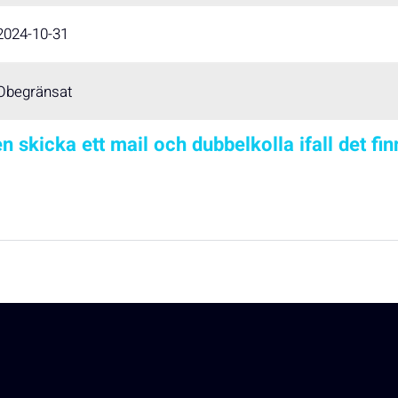
2024-10-31
Obegränsat
n skicka ett mail och dubbelkolla ifall det fi