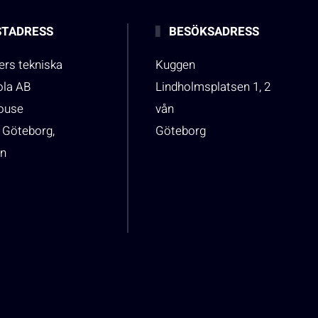
TADRESS
BESÖKSADRESS
rs tekniska
Kuggen
ola AB
Lindholmsplatsen 1, 2
house
vån
 Göteborg,
Göteborg
n