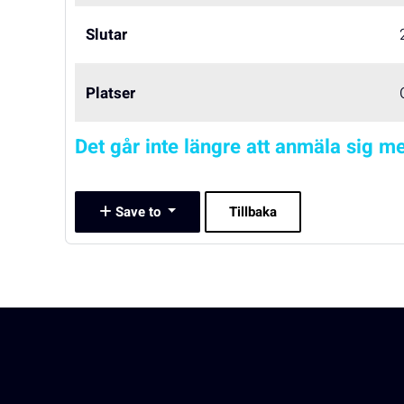
Slutar
Platser
Det går inte längre att anmäla sig me
Save to
Tillbaka