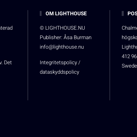
OM LIGHTHOUSE
POS
aterad
© LIGHTHOUSE.NU
Chalme
Publisher: Åsa Burman
högsk
info@lighthouse.nu
Light
412 96
v. Det
Integritetspolicy /
Swede
dataskyddspolicy