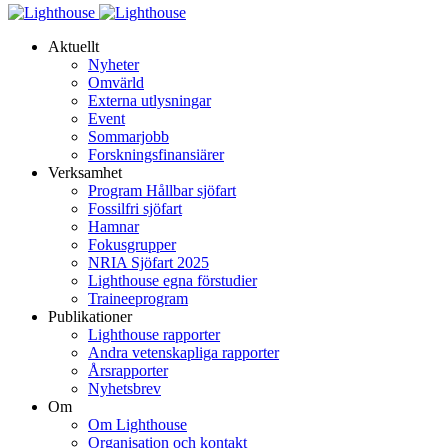
Aktuellt
Nyheter
Omvärld
Externa utlysningar
Event
Sommarjobb
Forskningsfinansiärer
Verksamhet
Program Hållbar sjöfart
Fossilfri sjöfart
Hamnar
Fokusgrupper
NRIA Sjöfart 2025
Lighthouse egna förstudier
Traineeprogram
Publikationer
Lighthouse rapporter
Andra vetenskapliga rapporter
Årsrapporter
Nyhetsbrev
Om
Om Lighthouse
Organisation och kontakt