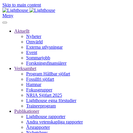
Skip to main content
Meny
Aktuellt
Nyheter
Omvärld
Externa utlysningar
Event
Sommarjobb
Forskningsfinansiärer
Verksamhet
Program Hållbar sjöfart
Fossilfri sjöfart
Hamnar
Fokusgrupper
NRIA Sjöfart 2025
Lighthouse egna förstudier
Traineeprogram
Publikationer
Lighthouse rapporter
Andra vetenskapliga rapporter
Årsrapporter
Nyhetsbrev