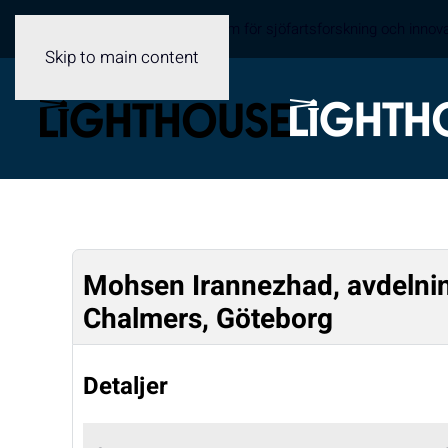
Sveriges samverkansplattform för sjöfartsforskning och innov
Skip to main content
Mohsen Irannezhad, avdelning
Chalmers, Göteborg
Detaljer