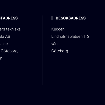
TADRESS
BESÖKSADRESS
rs tekniska
Kuggen
ola AB
Lindholmsplatsen 1, 2
house
vån
 Göteborg,
Göteborg
n