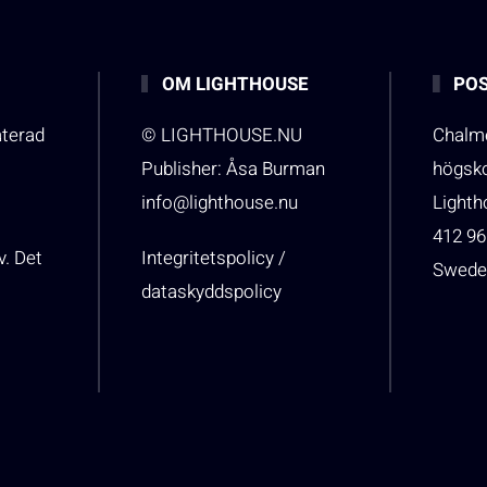
OM LIGHTHOUSE
POS
aterad
© LIGHTHOUSE.NU
Chalme
Publisher: Åsa Burman
högsk
info@lighthouse.nu
Light
412 96
v. Det
Integritetspolicy /
Swede
dataskyddspolicy