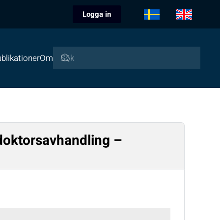
Logga in
blikationer
Om
 doktorsavhandling –