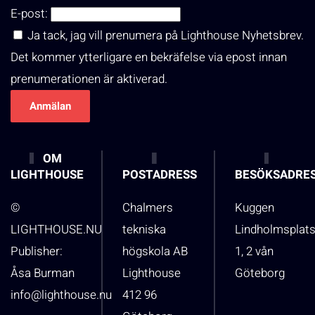
E-post:
Ja tack, jag vill prenumera på Lighthouse Nyhetsbrev.
Det kommer ytterligare en bekräfelse via epost innan
prenumerationen är aktiverad.
OM
LIGHTHOUSE
POSTADRESS
BESÖKSADRE
©
Chalmers
Kuggen
LIGHTHOUSE.NU
tekniska
Lindholmsplat
Publisher:
högskola AB
1, 2 vån
Åsa Burman
Lighthouse
Göteborg
info@lighthouse.nu
412 96