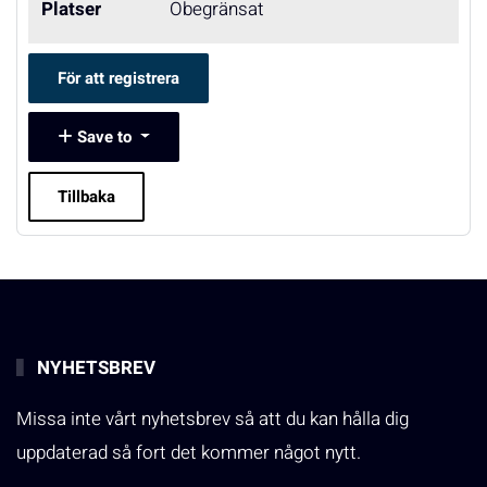
Platser
Obegränsat
För att registrera
Save to
Tillbaka
NYHETSBREV
Missa inte vårt nyhetsbrev så att du kan hålla dig
uppdaterad så fort det kommer något nytt.